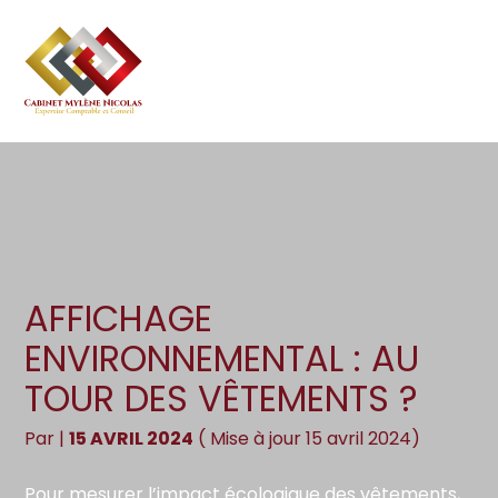
Création d’entreprise
Gestion
Aller
au
Gestion au quotidien
Compta
contenu
Pilotage d’entreprise
Social
Financement et trésorerie
Documents
Dématérialisation / collecte
AFFICHAGE
ENVIRONNEMENTAL : AU
TOUR DES VÊTEMENTS ?
Par
|
15 AVRIL 2024
( Mise à jour 15 avril 2024)
Pour mesurer l’impact écologique des vêtements,