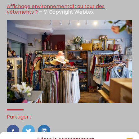
Affichage environnemental : au tour des
vêtements ?
– © Copyright WebLex
Partager :
FaceBook
Twitter
LinkedIn