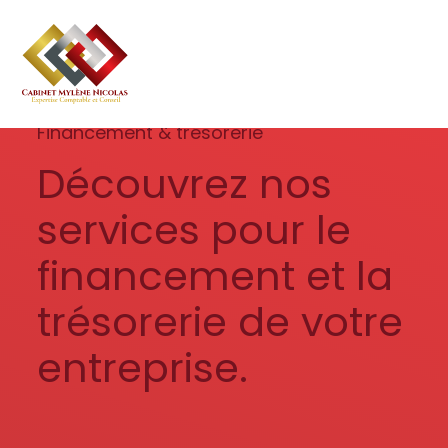
Création d’entreprise
Gestion
Aller
au
Gestion au quotidien
Compta
contenu
Financement & trésorerie
Pilotage d’entreprise
Social
Découvrez nos
Financement et trésorerie
Documents
services pour le
Dématérialisation / collecte
financement et la
trésorerie de votre
entreprise.