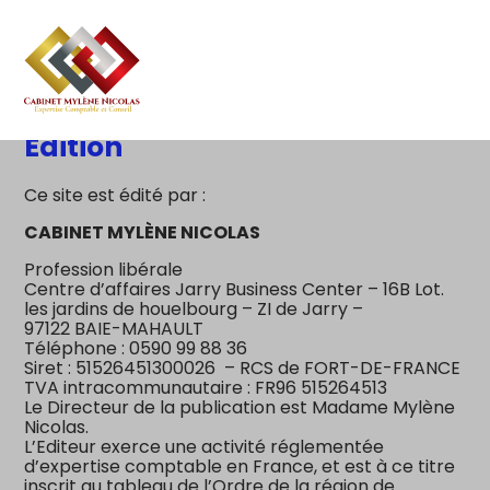
Création d’entreprise
Gestion
Aller
au
Gestion au quotidien
Compta
contenu
Edition
Pilotage d’entreprise
Social
Ce site est édité par :
Financement et trésorerie
Documents
CABINET MYLÈNE NICOLAS
Profession libérale
Dématérialisation / collecte
Centre d’affaires Jarry Business Center – 16B Lot.
les jardins de houelbourg – ZI de Jarry –
97122 BAIE-MAHAULT
Téléphone : 0590 99 88 36
Siret : 51526451300026 – RCS de FORT-DE-FRANCE
TVA intracommunautaire : FR96 515264513
Le Directeur de la publication est Madame Mylène
Nicolas.
L’Editeur exerce une activité réglementée
d’expertise comptable en France, et est à ce titre
inscrit au tableau de l’Ordre de la région de