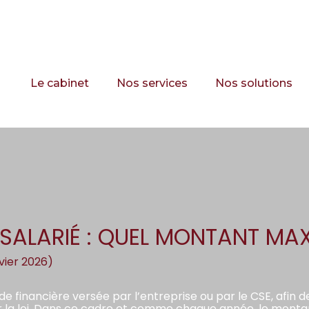
Principal
Le cabinet
Nos services
Nos solutions
 SALARIÉ : QUEL MONTANT MA
nvier 2026)
de financière versée par l’entreprise ou par le CSE, afin de
r la loi. Dans ce cadre et comme chaque année, le monta