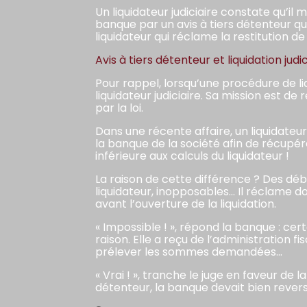
Un liquidateur judiciaire constate qu’il
banque par un avis à tiers détenteur qu’e
liquidateur qui réclame la restitution de
Avis à tiers détenteur et liquidation judic
Pour rappel, lorsqu’une procédure de liq
liquidateur judiciaire. Sa mission est d
par la loi.
Dans une récente affaire, un liquidateur
la banque de la société afin de récup
inférieure aux calculs du liquidateur !
La raison de cette différence ? Des débi
liquidateur, inopposables… Il réclame d
avant l’ouverture de la liquidation.
« Impossible ! », répond la banque : ce
raison. Elle a reçu de l’administration f
prélever les sommes demandées…
« Vrai ! », tranche le juge en faveur de l
détenteur, la banque devait bien revers