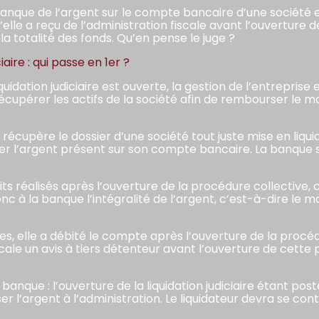
 manque de l’argent sur le compte bancaire d’une société en
lle a reçu de l’administration fiscale avant l’ouverture de 
 la totalité des fonds. Qu’en pense le juge ?
iaire : qui passe en 1er ?
uidation judiciaire est ouverte, la gestion de l’entreprise
e récupérer les actifs de la société afin de rembourser le
 récupère le dossier d’une société tout juste mise en liquid
érer l’argent présent sur son compte bancaire. La banque
ts réalisés après l’ouverture de la procédure collective, c
onc à la banque l’intégralité de l’argent, c’est-à-dire le
rtes, elle a débité le compte après l’ouverture de la proc
iscale un avis à tiers détenteur avant l’ouverture de cette
a banque : l’ouverture de la liquidation judiciaire étant post
er l’argent à l’administration. Le liquidateur devra se 