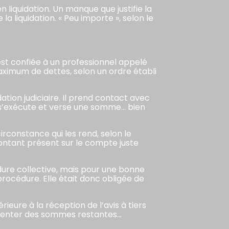
 liquidation. Un manque que justifie la
la liquidation. « Peu importe », selon le
 est confiée à un professionnel appelé
 maximum de dettes, selon un ordre établi
ation judiciaire. Il prend contact avec
 s’exécute et verse une somme… bien
irconstance qui les rend, selon le
 montant présent sur le compte juste
édure collective, mais pour une bonne
 procédure. Elle était donc obligée de
érieure à la réception de l’avis à tiers
contenter des sommes restantes…