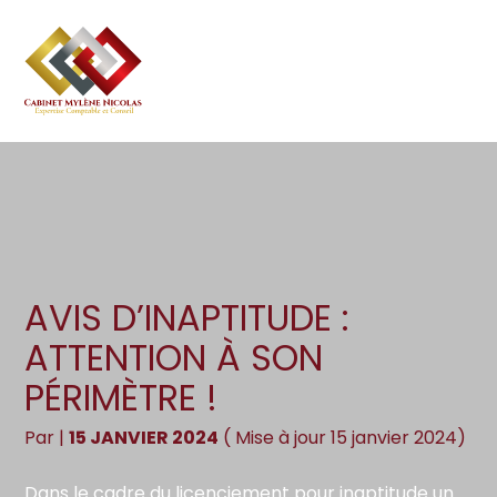
Création d’entreprise
Gestion
Aller
au
Gestion au quotidien
Compta
contenu
Pilotage d’entreprise
Social
Financement et trésorerie
Documents
Dématérialisation / collecte
AVIS D’INAPTITUDE :
ATTENTION À SON
PÉRIMÈTRE !
Par
|
15 JANVIER 2024
( Mise à jour 15 janvier 2024)
Dans le cadre du licenciement pour inaptitude un