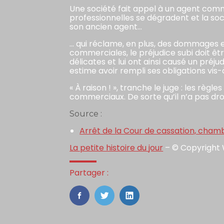
Une société fait appel à un agent comm
professionnelles se dégradent et la so
son ancien agent…
… qui réclame, en plus, des dommages et
commerciales, le préjudice subi doit êt
délicates et lui ont ainsi causé un préju
estime avoir rempli ses obligations vis
« À raison ! », tranche le juge : les rè
commerciaux. De sorte qu’il n’a pas droit
Source :
Arrêt de la Cour de cassation, cha
La petite histoire du jour
– © Copyright
Partager :
FaceBook
Twitter
LinkedIn