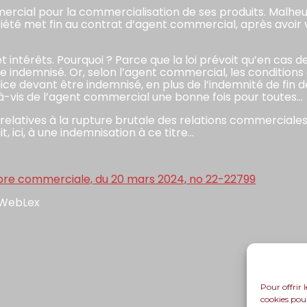
ercial pour la commercialisation de ses produits. Malheu
ciété met fin au contrat d’agent commercial, après avoir 
 intérêts. Pourquoi ? Parce que la loi prévoit qu’en cas d
re indemnisé. Or, selon l’agent commercial, les conditions
dice devant être indemnisé, en plus de l’indemnité de fin de 
-à-vis de l’agent commercial une bonne fois pour toutes…
gles relatives à la rupture brutale des relations commercial
, ici, à une indemnisation à ce titre…
mbre commerciale, du 20 mars 2024, no 22-22799
 WebLex
Pour offrir 
cookies pour