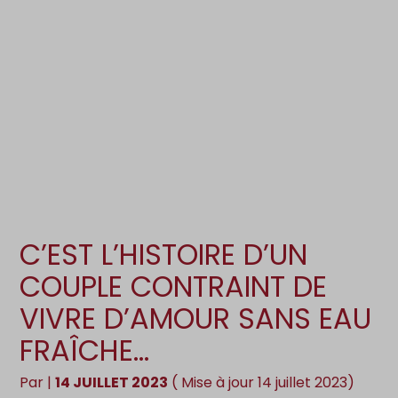
Création d’entreprise
Gestion
Gestion au quotidien
Compta
Pilotage d’entreprise
Social
Financement et trésorerie
Documents
Dématérialisation / collecte
C’EST L’HISTOIRE D’UN
COUPLE CONTRAINT DE
VIVRE D’AMOUR SANS EAU
FRAÎCHE…
Par
|
14 JUILLET 2023
( Mise à jour 14 juillet 2023)