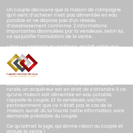
Un couple découvre que la maison de campagne
qu’il vient d’acheter n’est pas alimentée en eau
potable et ne dispose pas d’un réseau
d’assainissement conforme. 2 informations
importantes dissimulées par la vendeuse, selon lui,
ce qui justifie l’annulation de la vente…
« Non ! », conteste la vendeuse, qui fait valoir que
rien ne prouve que l’absence de raccordement à
l’eau potable de la maison était déterminant pour
le couple lorsqu’il a pris la décision de l’acheter. En
outre, elle estime que ce n’est pas parce que le
Aller
couple ne savait pas que la maison n’était pas
au
alimentée en eau potable qu’elle le lui a
contenu
sciemment caché. Mais même située en zone
rurale, un acquéreur est en droit de s’attendre à ce
qu’une maison soit alimentée en eau potable,
rappelle le couple. Et la vendeuse, sachant
pertinemment que ce n’était pas le cas de la
maison, aurait dû lui fournir cette information, sans
demande préalable du couple.
Ce qu’admet le juge, qui donne raison au couple et
annule la vente !