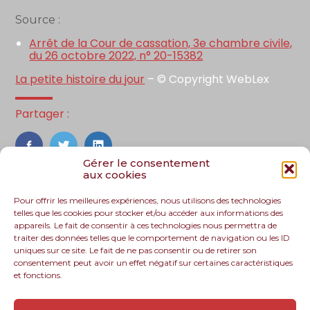
Source :
Arrêt de la Cour de cassation, 3e chambre civile,
du 26 octobre 2022, n° 20-15382
La petite histoire du jour
– © Copyright WebLex
Partager :
FaceBook
Twitter
LinkedIn
Gérer le consentement
aux cookies
Pour offrir les meilleures expériences, nous utilisons des technologies
telles que les cookies pour stocker et/ou accéder aux informations des
appareils. Le fait de consentir à ces technologies nous permettra de
traiter des données telles que le comportement de navigation ou les ID
uniques sur ce site. Le fait de ne pas consentir ou de retirer son
consentement peut avoir un effet négatif sur certaines caractéristiques
et fonctions.
Footer
Le cabinet
Nos services
Nos solutions
Principale