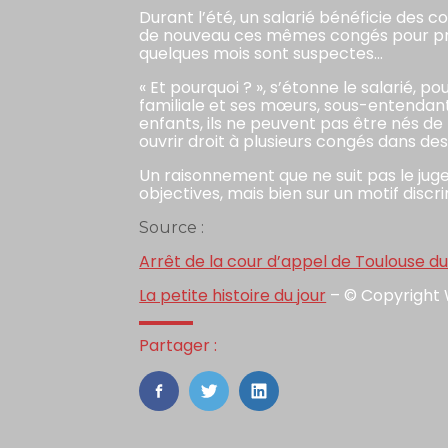
Durant l’été, un salarié bénéficie des co
de nouveau ces mêmes congés pour prof
quelques mois sont suspectes…
« Et pourquoi ? », s’étonne le salarié, 
familiale et ses mœurs, sous-entendant 
enfants, ils ne peuvent pas être nés de 
ouvrir droit à plusieurs congés dans des
Un raisonnement que ne suit pas le juge
objectives, mais bien sur un motif discr
Source :
Arrêt de la cour d’appel de Toulouse d
La petite histoire du jour
– © Copyright
Partager :
FaceBook
Twitter
LinkedIn