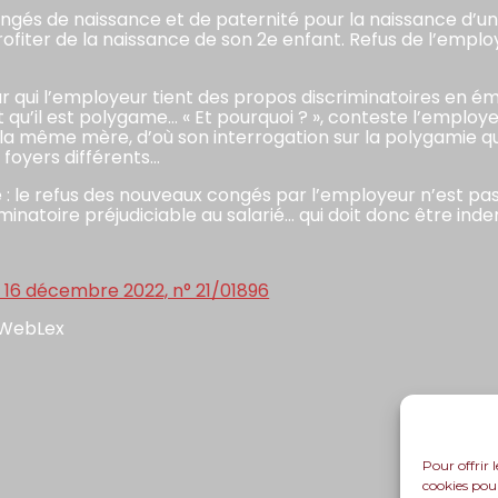
ngés de naissance et de paternité pour la naissance d’un 1er
iter de la naissance de son 2e enfant. Refus de l’emplo
pour qui l’employeur tient des propos discriminatoires en 
qu’il est polygame… « Et pourquoi ? », conteste l’employe
la même mère, d’où son interrogation sur la polygamie qui,
 foyers différents…
 : le refus des nouveaux congés par l’employeur n’est pa
iminatoire préjudiciable au salarié… qui doit donc être inde
u 16 décembre 2022, n° 21/01896
 WebLex
Pour offrir 
cookies pour