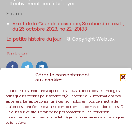
effectivement rien à lui payer…
Source :
Arrêt de la Cour de cassation, 3e chambre civile,
du 26 octobre 2023, no 22-20183
La petite histoire du jour
– © Copyright WebLex
Partager :
FaceBook
Twitter
LinkedIn
Gérer le consentement
aux cookies
Pour offrir les meilleures expériences, nous utilisons des technologies
telles que les cookies pour stocker et/ou accéder aux informations des
appareils. Le fait de consentir à ces technologies nous permettra de
traiter des données telles que le comportement de navigation ou les ID
uniques sur ce site. Le fait de ne pas consentir ou de retirer son
consentement peut avoir un effet négatif sur certaines caractéristiques
et fonctions.
Footer