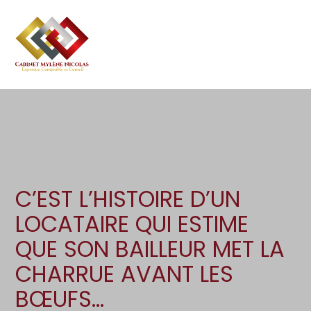
Création d’entreprise
Gestion
Aller
au
Gestion au quotidien
Compta
contenu
Pilotage d’entreprise
Social
Financement et trésorerie
Documents
Dématérialisation / collecte
C’EST L’HISTOIRE D’UN
LOCATAIRE QUI ESTIME
QUE SON BAILLEUR MET LA
CHARRUE AVANT LES
BŒUFS…