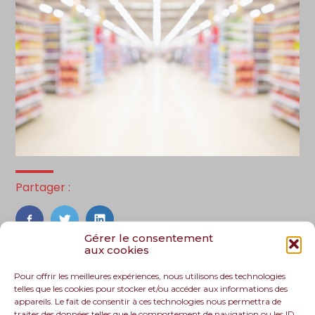
Partager :
FaceBook
Twitter
LinkedIn
Gérer le consentement
aux cookies
Pour offrir les meilleures expériences, nous utilisons des technologies
telles que les cookies pour stocker et/ou accéder aux informations des
appareils. Le fait de consentir à ces technologies nous permettra de
traiter des données telles que le comportement de navigation ou les ID