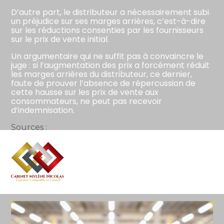
D’autre part, le distributeur a nécessairement subi
un préjudice sur ses marges arrières, c’est-à-dire
sur les réductions consenties par les fournisseurs
sur le prix de vente initial.
Un argumentaire qui ne suffit pas à convaincre le
juge : si l’augmentation des prix a forcément réduit
les marges arrières du distributeur, ce dernier,
faute de prouver l’absence de répercussion de
cette hausse sur les prix de vente aux
consommateurs, ne peut pas recevoir
d’indemnisation.
Sources :
Arrêt de la Cour de cassation, chambre
commerciale, du 6 septembre 2023, no 22-13753
Aller
Concertation entre concurrents pour augmenter
au
les prix : le distributeur est-il floué ?
– © Copyright
contenu
WebLex