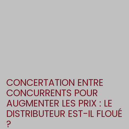
Création d’entreprise
Gestion
Gestion au quotidien
Compta
Pilotage d’entreprise
Social
Financement et trésorerie
Documents
Dématérialisation / collecte
CONCERTATION ENTRE
CONCURRENTS POUR
AUGMENTER LES PRIX : LE
DISTRIBUTEUR EST-IL FLOUÉ
?