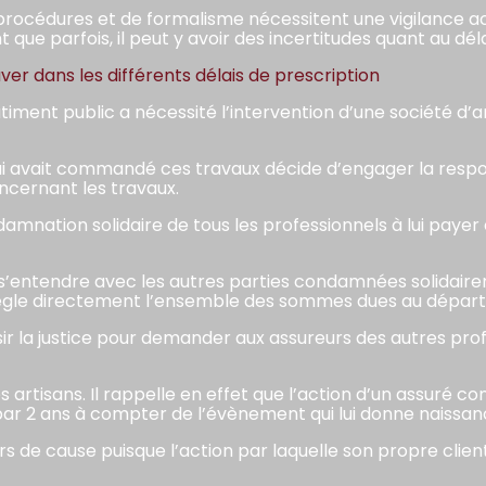
 procédures et de formalisme nécessitent une vigilance ac
t que parfois, il peut y avoir des incertitudes quant au dél
er dans les différents délais de prescription
âtiment public a nécessité l’intervention d’une société d’
qui avait commandé ces travaux décide d’engager la respon
ncernant les travaux.
damnation solidaire de tous les professionnels à lui paye
 s’entendre avec les autres parties condamnées solidair
e règle directement l’ensemble des sommes dues au dépar
isir la justice pour demander aux assureurs des autres pro
des artisans. Il rappelle en effet que l’action d’un assuré
 par 2 ans à compter de l’évènement qui lui donne naissan
rs de cause puisque l’action par laquelle son propre clien