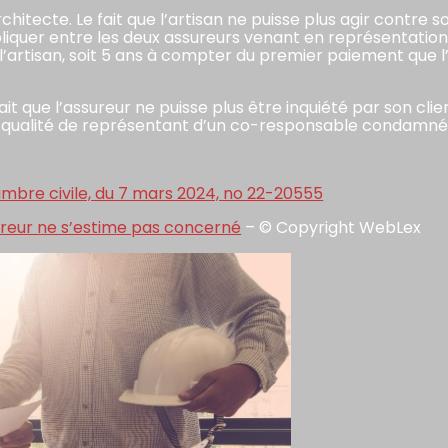
chitecte. Le fait que l’artisan ne puisse plus agir contre
’appliquer entre les deux assureurs venant en représentatio
 l’artisan, soit 5 ans à compter du premier paiement que l’
fait que l’assureur ne puisse plus être inquiété par son 
sa qualité de représentant d’un co-responsable condamné
ambre civile, du 7 mars 2024, no 22-20555
ureur ne s’estime pas concerné
– © Copyright WebLex