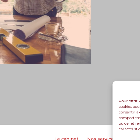
Pour offrir 
cookies pour
consentir à 
comportement
ou de retire
caractéristi
Footer
Le cabinet
Nos services
Nos so