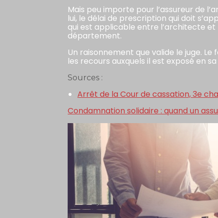
Mais peu importe pour l’assureur de l’ar
lui, le délai de prescription qui doit s
qui est applicable entre l’architecte et
département.
Un raisonnement que valide le juge. Le 
les recours auxquels il est exposé en 
Sources :
Arrêt de la Cour de cassation, 3e ch
Condamnation solidaire : quand un ass