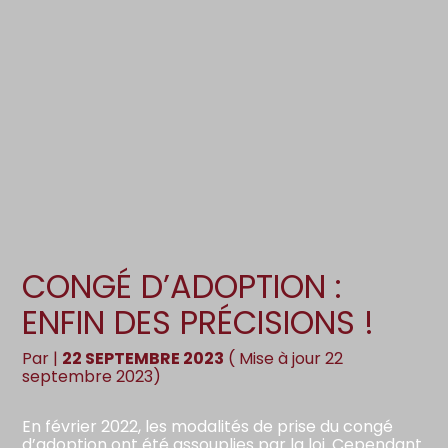
Création d’entreprise
Gestion
Gestion au quotidien
Compta
Pilotage d’entreprise
Social
Financement et trésorerie
Documents
Dématérialisation / collecte
CONGÉ D’ADOPTION :
ENFIN DES PRÉCISIONS !
Par
|
22 SEPTEMBRE 2023
( Mise à jour 22
septembre 2023)
En février 2022, les modalités de prise du congé
d’adoption ont été assouplies par la loi. Cependant