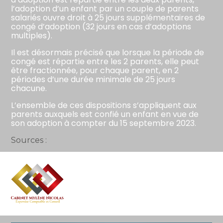
l’adoption d’un enfant par un couple de parents
salariés ouvre droit à 25 jours supplémentaires de
congé d’adoption (32 jours en cas d’adoptions
multiples).
Il est désormais précisé que lorsque la période de
congé est répartie entre les 2 parents, elle peut
être fractionnée, pour chaque parent, en 2
périodes d’une durée minimale de 25 jours
chacune.
L’ensemble de ces dispositions s’appliquent aux
parents auxquels est confié un enfant en vue de
son adoption à compter du 15 septembre 2023.
Sources :
Décret n° 2023-873 du 12 septembre 2023 relatif
aux modalités de prise du congé d’adoption et
du congé pour l’arrivée d’un enfant placé en vue
de son adoption
Aller
au
Congé d’adoption : enfin des précisions !
– ©
contenu
Copyright WebLex