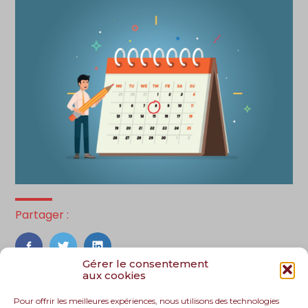
Partager :
FaceBook
Twitter
LinkedIn
Gérer le consentement
aux cookies
Pour offrir les meilleures expériences, nous utilisons des technologies