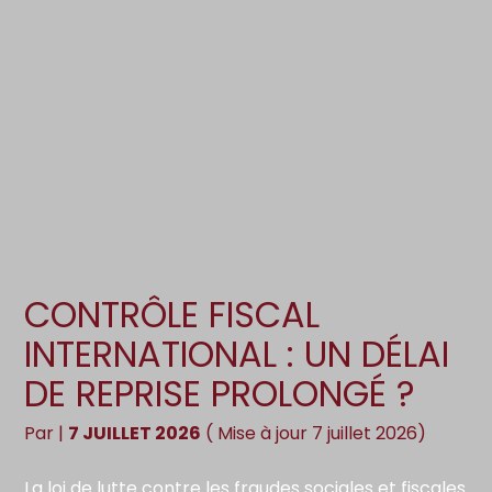
Création d’entreprise
Gestion
Gestion au quotidien
Compta
Pilotage d’entreprise
Social
Financement et trésorerie
Documents
Dématérialisation / collecte
CONTRÔLE FISCAL
INTERNATIONAL : UN DÉLAI
DE REPRISE PROLONGÉ ?
Par
|
7 JUILLET 2026
( Mise à jour 7 juillet 2026)
La loi de lutte contre les fraudes sociales et fiscales