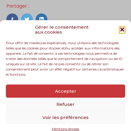
Partager :
FaceBook
Twitter
LinkedIn
Gérer le consentement
aux cookies
Pour offrir les meilleures expériences, nous utilisons des technologies
telles que les cookies pour stocker et/ou accéder aux informations des
appareils. Le fait de consentir à ces technologies nous permettra de
traiter des données telles que le comportement de navigation ou les ID
uniques sur ce site. Le fait de ne pas consentir ou de retirer son
consentement peut avoir un effet négatif sur certaines caractéristiques
et fonctions.
Footer
Le cabinet
Nos services
Nos solutions
Principale
Accepter
Recrutement
Actualités
Contact
Refuser
Voir les préférences
Footer
PLAN DU SITE
MENTIONS LÉGALES
Mentions légales
Conception et réalisation
Classe 7