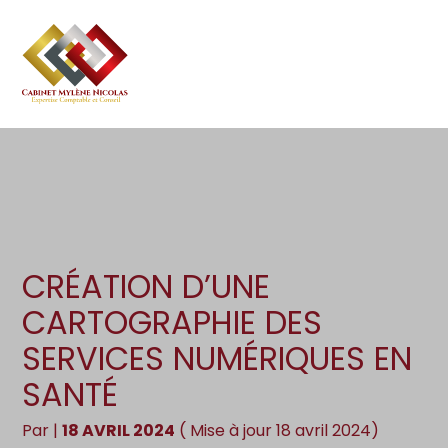
Création d’entreprise
Gestion
Aller
au
Gestion au quotidien
Compta
contenu
Pilotage d’entreprise
Social
Financement et trésorerie
Documents
Dématérialisation / collecte
CRÉATION D’UNE
CARTOGRAPHIE DES
SERVICES NUMÉRIQUES EN
SANTÉ
Par
|
18 AVRIL 2024
( Mise à jour 18 avril 2024)