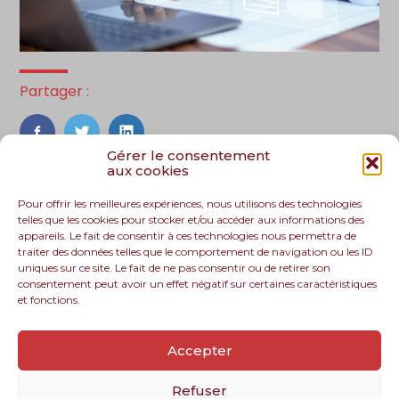
Partager :
FaceBook
Twitter
LinkedIn
Gérer le consentement
aux cookies
Pour offrir les meilleures expériences, nous utilisons des technologies
telles que les cookies pour stocker et/ou accéder aux informations des
appareils. Le fait de consentir à ces technologies nous permettra de
traiter des données telles que le comportement de navigation ou les ID
uniques sur ce site. Le fait de ne pas consentir ou de retirer son
consentement peut avoir un effet négatif sur certaines caractéristiques
et fonctions.
Footer
Le cabinet
Nos services
Nos solutions
Principale
Accepter
Recrutement
Actualités
Contact
Refuser