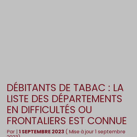
Création d’entreprise
Gestion
Gestion au quotidien
Compta
Pilotage d’entreprise
Social
Financement et trésorerie
Documents
Dématérialisation / collecte
DÉBITANTS DE TABAC : LA
LISTE DES DÉPARTEMENTS
EN DIFFICULTÉS OU
FRONTALIERS EST CONNUE
Par
|
1 SEPTEMBRE 2023
( Mise à jour 1 septembre