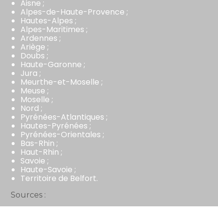
Aisne ;
Alpes-de-Haute-Provence ;
Hautes-Alpes ;
Alpes-Maritimes ;
Ardennes ;
Ariège ;
Doubs ;
Haute-Garonne ;
Jura ;
Meurthe-et-Moselle ;
Meuse ;
Moselle ;
Nord ;
Pyrénées-Atlantiques ;
Hautes-Pyrénées ;
Pyrénées-Orientales ;
Bas-Rhin ;
Haut-Rhin ;
Savoie ;
Haute-Savoie ;
Territoire de Belfort.
Sources :
Arrêté du 23 août 2023 constatant pour 2023 les