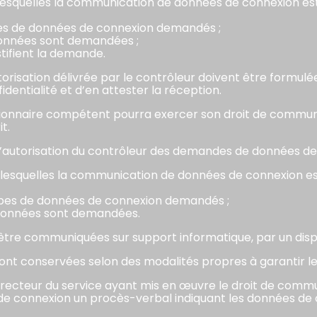
 lesquelles la communication de données de connexion es
pes de données de connexion demandés ;
 données sont demandées ;
ustifient la demande.
orisation délivrée par le contrôleur doivent être formulé
entialité et d’en attester la réception.
nctionnaire compétent pourra exercer son droit de commu
t.
e l’autorisation du contrôleur des demandes de données de
 lesquelles la communication de données de connexion e
ypes de données de connexion demandés ;
s données sont demandées.
être communiquées sur support informatique, par un dispos
ont conservées selon des modalités propres à garantir leu
directeur du service ayant mis en œuvre le droit de comm
 connexion un procès-verbal indiquant les données de c