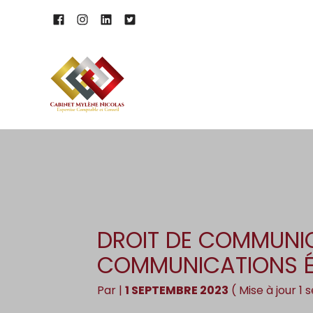
Subheader
Aller
au
contenu
DROIT DE COMMUNIC
COMMUNICATIONS ÉL
Par
|
1 SEPTEMBRE 2023
( Mise à jour 1