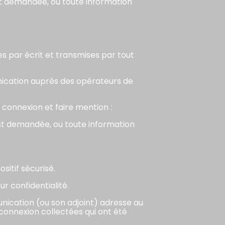
t demandée, ou toute information
es par écrit et transmises par tout
nication auprès des opérateurs de
 connexion et faire mention :
st demandée, ou toute information
itif sécurisé.
r confidentialité.
unication (ou son adjoint) adresse au
onnexion collectées qui ont été