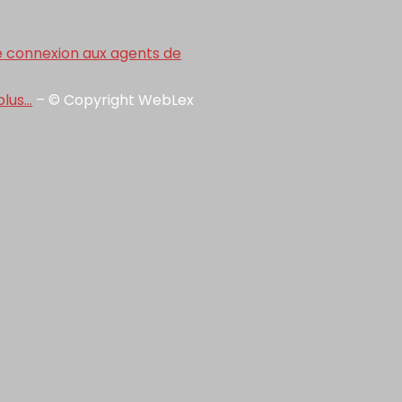
e connexion aux agents de
plus…
– © Copyright WebLex