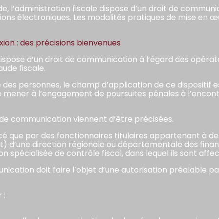
ude, l’administration fiscale dispose d’un droit de commu
ns électroniques. Les modalités pratiques de mise en œu
on : des précisions bienvenues
 dispose d’un droit de communication à l’égard des opér
aude fiscale.
e des personnes, le champ d’application de ce dispositif e
 mener à l’engagement de poursuites pénales à l’encontr
t de communication viennent d’être précisées.
xercé que par des fonctionnaires titulaires appartenant à de
int) d’une direction régionale ou départementale des finan
spécialisée de contrôle fiscal, dans lequel ils sont affec
ication doit faire l’objet d’une autorisation préalable 
 :