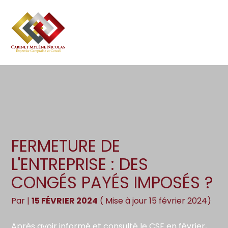
Création d’entreprise
Gestion
Aller
au
Gestion au quotidien
Compta
contenu
Pilotage d’entreprise
Social
Financement et trésorerie
Documents
Dématérialisation / collecte
FERMETURE DE
L'ENTREPRISE : DES
CONGÉS PAYÉS IMPOSÉS ?
Par
|
15 FÉVRIER 2024
( Mise à jour 15 février 2024)
Après avoir informé et consulté le CSE en février,