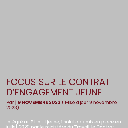
Création d’entreprise
Gestion
Gestion au quotidien
Compta
Pilotage d’entreprise
Social
Financement et trésorerie
Documents
Dématérialisation / collecte
FOCUS SUR LE CONTRAT
D’ENGAGEMENT JEUNE
Par
|
9 NOVEMBRE 2023
( Mise à jour 9 novembre
2023)
Intégré au Plan « 1 jeune, 1 solution » mis en place en
juillet 2020 par le ministère du Travail, le Contrat