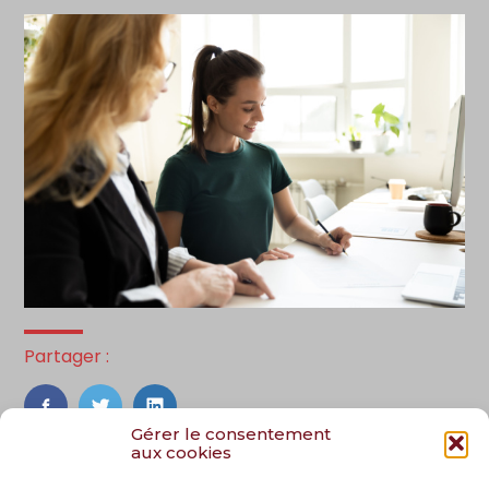
Partager :
FaceBook
Twitter
LinkedIn
Gérer le consentement
aux cookies