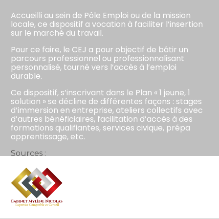
Accueilli au sein de Pôle Emploi ou de la mission
locale, ce dispositif a vocation à faciliter l’insertion
sur le marché du travail.
Pour ce faire, le CEJ a pour objectif de bâtir un
parcours professionnel ou professionnalisant
personnalisé, tourné vers l’accès à l’emploi
durable.
Ce dispositif, s’inscrivant dans le Plan « 1 jeune, 1
solution » se décline de différentes façons : stages
d’immersion en entreprise, ateliers collectifs avec
d’autres bénéficiaires, facilitation d’accès à des
formations qualifiantes, services civique, prépa
apprentissage, etc.
Sources :
Actualité du ministère du Travail du 24 octobre
2023 : « Le contrat d’Engagement Jeune, la
solution pour les jeunes »
Aller
au
Focus sur le Contrat d’Engagement Jeune
– ©
contenu
Copyright WebLex