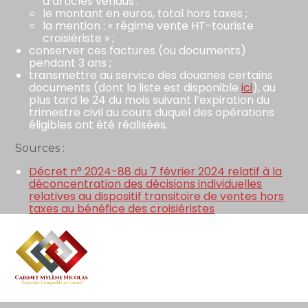
d’articles vendus ;
le montant en euros, total hors taxes ;
la mention : « régime vente HT-touriste
croisiériste » ;
conserver ces factures (ou documents)
pendant 3 ans ;
transmettre au service des douanes certains
documents (dont la liste est disponible
ici
), au
plus tard le 24 du mois suivant l’expiration du
trimestre civil au cours duquel des opérations
éligibles ont été réalisées.
Sources :
Décret n° 2024-88 du 7 février 2024 relatif à la
déconcentration des décisions individuelles
relatives au dispositif transitoire de ventes hors
taxes au bénéfice des croisiéristes
Décret n° 2024-89 du 7 février 2024 relatif au
dispositif transitoire de ventes hors taxes au
bénéfice des croisiéristes
Aller
au
Octroi de mer : « la croisière s’amuse » !
– ©
contenu
Copyright WebLex