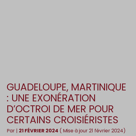
Création d’entreprise
Gestion
Gestion au quotidien
Compta
Pilotage d’entreprise
Social
Financement et trésorerie
Documents
Dématérialisation / collecte
GUADELOUPE, MARTINIQUE
: UNE EXONÉRATION
D’OCTROI DE MER POUR
CERTAINS CROISIÉRISTES
Par
|
21 FÉVRIER 2024
( Mise à jour 21 février 2024)