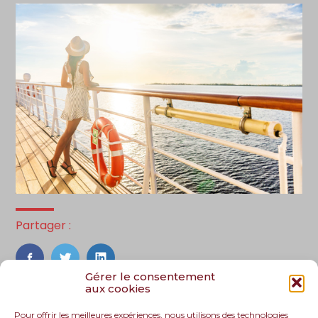
Partager :
FaceBook
Twitter
LinkedIn
Gérer le consentement
aux cookies
Pour offrir les meilleures expériences, nous utilisons des technologies