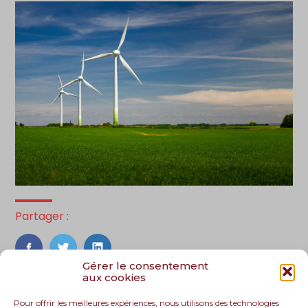
Partager :
FaceBook
Twitter
LinkedIn
Gérer le consentement
aux cookies
Pour offrir les meilleures expériences, nous utilisons des technologies