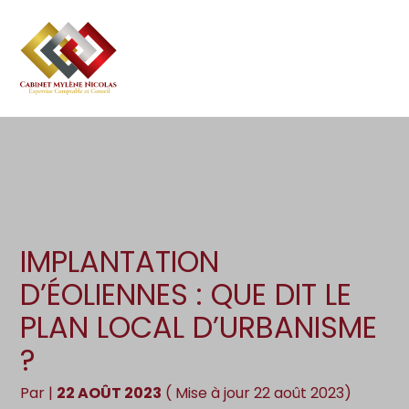
Création d’entreprise
Gestion
Aller
au
Gestion au quotidien
Compta
contenu
Pilotage d’entreprise
Social
Financement et trésorerie
Documents
Dématérialisation / collecte
IMPLANTATION
D’ÉOLIENNES : QUE DIT LE
PLAN LOCAL D’URBANISME
?
Par
|
22 AOÛT 2023
( Mise à jour 22 août 2023)