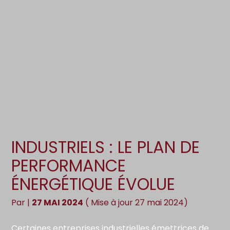
Création d’entreprise
Gestion
Gestion au quotidien
Compta
Pilotage d’entreprise
Social
Financement et trésorerie
Documents
Dématérialisation / collecte
INDUSTRIELS : LE PLAN DE
PERFORMANCE
ÉNERGÉTIQUE ÉVOLUE
Par
|
27 MAI 2024
( Mise à jour 27 mai 2024)
Certaines entreprises industrielles émettrices de