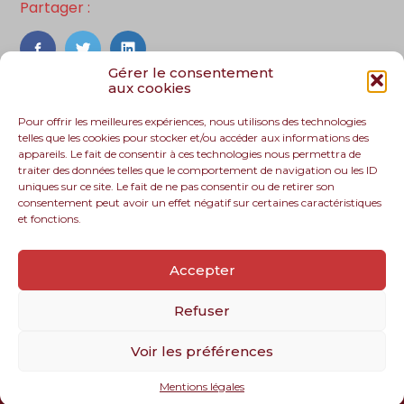
Partager :
FaceBook
Twitter
LinkedIn
Gérer le consentement
aux cookies
Pour offrir les meilleures expériences, nous utilisons des technologies
telles que les cookies pour stocker et/ou accéder aux informations des
appareils. Le fait de consentir à ces technologies nous permettra de
traiter des données telles que le comportement de navigation ou les ID
uniques sur ce site. Le fait de ne pas consentir ou de retirer son
consentement peut avoir un effet négatif sur certaines caractéristiques
et fonctions.
Footer
Le cabinet
Nos services
Nos solutions
Principale
Accepter
Recrutement
Actualités
Contact
Refuser
Voir les préférences
Footer
PLAN DU SITE
MENTIONS LÉGALES
Mentions légales
Conception et réalisation
Classe 7