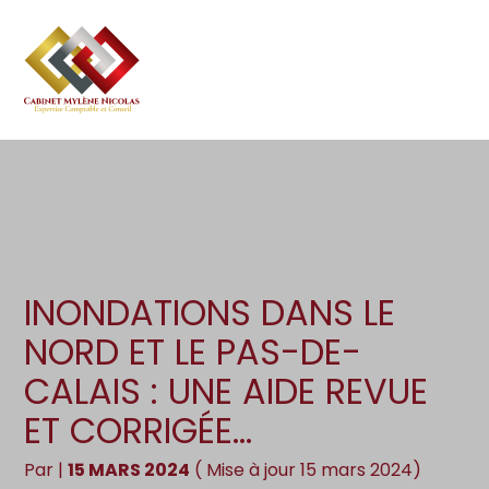
Création d’entreprise
Gestion
Aller
au
Gestion au quotidien
Compta
contenu
Pilotage d’entreprise
Social
Financement et trésorerie
Documents
Dématérialisation / collecte
INONDATIONS DANS LE
NORD ET LE PAS-DE-
CALAIS : UNE AIDE REVUE
ET CORRIGÉE…
Par
|
15 MARS 2024
( Mise à jour 15 mars 2024)