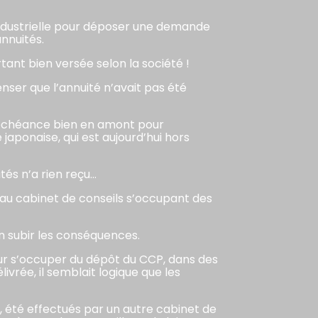
industrielle pour déposer une demande
annuités.
ant bien versée selon la société !
enser que l’annuité n’avait pas été
t déchéance bien en amont pour
 japonaise, qui est aujourd’hui hors
tés n’a rien reçu…
s au cabinet de conseils s’occupant des
en subir les conséquences.
pour s’occuper du dépôt du CCP, dans des
vrée, il semblait logique que les
, été effectués par un autre cabinet de