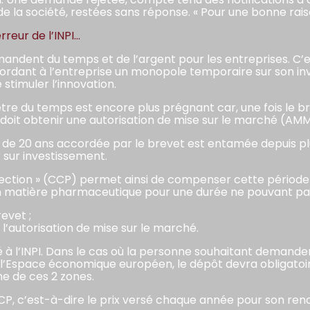
 la société, restées sans réponse. « Pour une bonne raison 
rreur de l’INPI…
dent du temps et de l’argent pour les entreprises. C’es
cordant à l’entreprise un monopole temporaire sur son inv
 stimuler l’innovation.
re du temps est encore plus prégnant car, une fois le 
oit obtenir une autorisation de mise sur le marché (AMM)
de 20 ans accordée par le brevet est entamée depuis plu
sur investissement.
ection » (CCP) permet ainsi de compenser cette période d
 en matière pharmaceutique pour une durée ne pouvant pa
evet ;
l’autorisation de mise sur le marché.
à l’INPI. Dans le cas où la personne souhaitant demande
 l’Espace économique européen, le dépôt devra obligatoi
ne de ces 2 zones.
P, c’est-à-dire le prix versé chaque année pour son reno