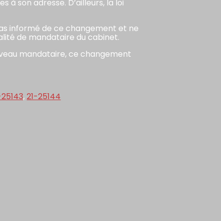
à son adresse. D’ailleurs, la loi
ait pas informé de ce changement et ne
alité de mandataire du cabinet.
nouveau mandataire, ce changement
-25143
,
21-25144