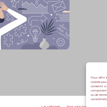
Pour offrir 
cookies pour
consentir à 
comportement
ou de retire
caractéristi
Footer
Le cabinet
Nos services
Nos so