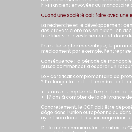
l’INPI avaient envoyées au mandataire de
Quand une société doit faire avec une e
La recherche et le développement deman
des brevets a été mis en place : en ac
fructifier son investissement et donc de
En matière pharmaceutique, le paramèt
médicament par exemple, l’entreprise d
Conséquence : la période de monopole 
puisse commencer à espérer un retour 
Le « certificat complémentaire de prot
? Prolonger la protection industrielle
7 ans à compter de l’expiration du br
17 ans à compter de la délivrance de 
Concrètement, le CCP doit être déposé 
siège dans l’Union européenne ou dans
ayant son domicile ou son siège dans u
De la même manière, les annuités du CC