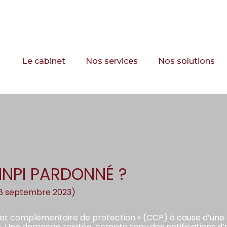
Principal
Le cabinet
Nos services
Nos solutions
 INPI PARDONNÉ ?
 18 septembre 2023)
icat complémentaire de protection » (CCP) à cause d’une e
n. Une demande rejetée, compte tenu des notifications 