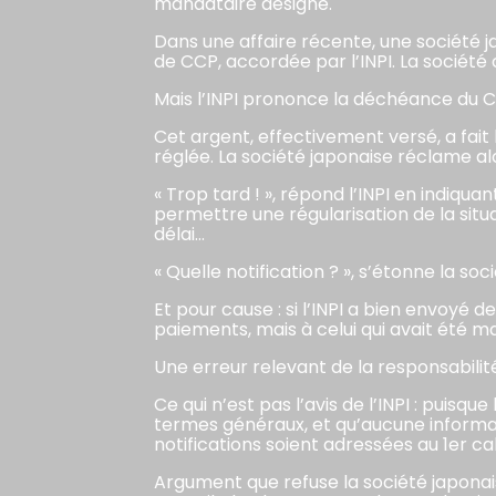
mandataire désigné.
Dans une affaire récente, une société 
de CCP, accordée par l’INPI. La société 
Mais l’INPI prononce la déchéance du C
Cet argent, effectivement versé, a fait
réglée. La société japonaise réclame al
« Trop tard ! », répond l’INPI en indiq
permettre une régularisation de la situa
délai…
« Quelle notification ? », s’étonne la s
Et pour cause : si l’INPI a bien envoyé
paiements, mais à celui qui avait été
Une erreur relevant de la responsabilité
Ce qui n’est pas l’avis de l’INPI : pui
termes généraux, et qu’aucune informati
notifications soient adressées au 1er ca
Argument que refuse la société japonai