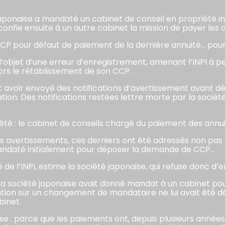
japonaise a mandaté un cabinet de conseil en propriété 
confie ensuite à un autre cabinet la mission de payer les 
CP pour défaut de paiement de la dernière annuité… pourt
 l’objet d’une erreur d’enregistrement, amenant l’INPI à p
ors le rétablissement de son CCP.
uant avoir envoyé des notifications d’avertissement avan
tion. Des notifications restées lettre morte par la société
ociété : le cabinet de conseils chargé du paiement des annui
 des avertissements, ces derniers ont été adressés non pa
 mandaté initialement pour déposer la demande de CCP…
 de l’INPI, estime la société japonaise, qui refuse donc d’
sque la société japonaise avait donné mandat à un cabinet 
on sur un changement de mandataire ne lui avait été déli
binet.
se : parce que les paiements ont, depuis plusieurs années