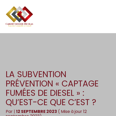
Création d’entreprise
Gestion
Aller
au
Gestion au quotidien
Compta
contenu
Pilotage d’entreprise
Social
Financement et trésorerie
Documents
Dématérialisation / collecte
LA SUBVENTION
PRÉVENTION « CAPTAGE
FUMÉES DE DIESEL » :
QU’EST-CE QUE C’EST ?
Par
|
12 SEPTEMBRE 2023
( Mise à jour 12