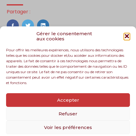
Partager :
FaceBook
Twitter
LinkedIn
Gérer le consentement
aux cookies
Pour offrir les meilleures expériences, nous utilisons des technologies
telles que les cookies pour stocker et/ou accéder aux informations des
appareils. Le fait de consentir à ces technologies nous permettra de
traiter des données telles que le comportement de navigation ou les ID
uniques sur ce site. Le fait de ne pas consentir ou de retirer son
consentement peut avoir un effet négatif sur certaines caractéristiques
et fonctions.
Footer
Le cabinet
Nos services
Nos solutions
Principale
Accepter
Recrutement
Actualités
Contact
Refuser
Voir les préférences
Footer
PLAN DU SITE
MENTIONS LÉGALES