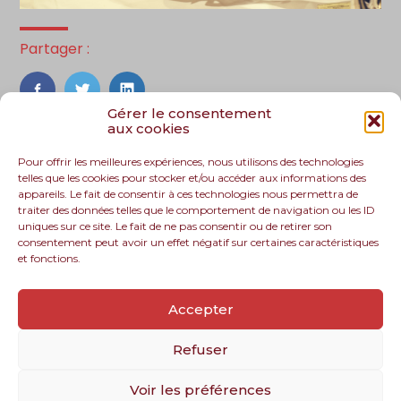
Partager :
FaceBook
Twitter
LinkedIn
Gérer le consentement
aux cookies
Pour offrir les meilleures expériences, nous utilisons des technologies
telles que les cookies pour stocker et/ou accéder aux informations des
appareils. Le fait de consentir à ces technologies nous permettra de
traiter des données telles que le comportement de navigation ou les ID
uniques sur ce site. Le fait de ne pas consentir ou de retirer son
consentement peut avoir un effet négatif sur certaines caractéristiques
et fonctions.
Footer
Le cabinet
Nos services
Nos solutions
Principale
Accepter
Recrutement
Actualités
Contact
Refuser
Voir les préférences
Footer
PLAN DU SITE