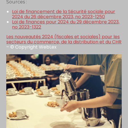
Sources :
Loi de financement de la Sécurité sociale pour
2024 du 26 décembre 2023, no 2023-1250
Loi de finances pour 2024 du 29 décembre 2023,
no 2023-1322
Les nouveautés 2024 (fiscales et sociales) pour les
secteurs du commerce, de la distribution et du CHR
– © Copyright WebLex