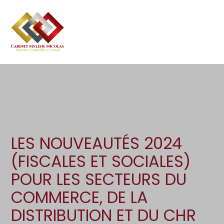
Création d’entreprise
Gestion
Aller
au
Gestion au quotidien
Compta
contenu
Pilotage d’entreprise
Social
Financement et trésorerie
Documents
Dématérialisation / collecte
LES NOUVEAUTÉS 2024
(FISCALES ET SOCIALES)
POUR LES SECTEURS DU
COMMERCE, DE LA
DISTRIBUTION ET DU CHR