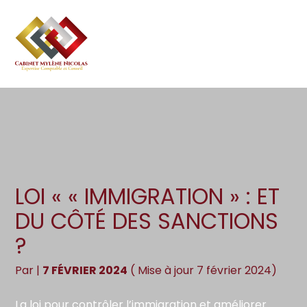
Création d’entreprise
Gestion
Aller
au
Gestion au quotidien
Compta
contenu
Pilotage d’entreprise
Social
Financement et trésorerie
Documents
Dématérialisation / collecte
LOI « « IMMIGRATION » : ET
DU CÔTÉ DES SANCTIONS
?
Par
|
7 FÉVRIER 2024
( Mise à jour 7 février 2024)
La loi pour contrôler l’immigration et améliorer