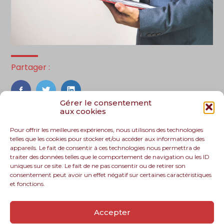
Partager :
FaceBook
Twitter
LinkedIn
Gérer le consentement
aux cookies
Pour offrir les meilleures expériences, nous utilisons des technologies
telles que les cookies pour stocker et/ou accéder aux informations des
appareils. Le fait de consentir à ces technologies nous permettra de
traiter des données telles que le comportement de navigation ou les ID
uniques sur ce site. Le fait de ne pas consentir ou de retirer son
consentement peut avoir un effet négatif sur certaines caractéristiques
et fonctions.
Footer
Le cabinet
Nos services
Nos solutions
Principale
Accepter