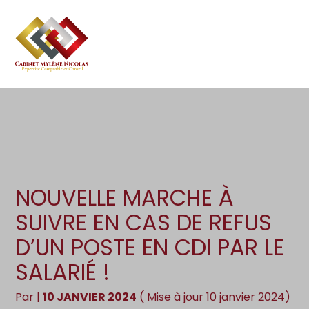
Création d’entreprise
Gestion
Aller
au
Gestion au quotidien
Compta
contenu
Pilotage d’entreprise
Social
Financement et trésorerie
Documents
Dématérialisation / collecte
NOUVELLE MARCHE À
SUIVRE EN CAS DE REFUS
D’UN POSTE EN CDI PAR LE
SALARIÉ !
Par
|
10 JANVIER 2024
( Mise à jour 10 janvier 2024)