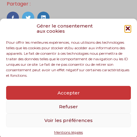
Partager :
FaceBook
Twitter
LinkedIn
Gérer le consentement
aux cookies
Pour offrir les meilleures expériences, nous utilisons des technologies
telles que les cookies pour stocker et/ou accéder aux informations des
appareils. Le fait de consentir à ces technologies nous permettra de
traiter des données telles que le comportement de navigation ou les ID
uniques sur ce site. Le fait de ne pas consentir ou de retirer son
consentement peut avoir un effet négatif sur certaines caractéristiques
et fonctions.
Footer
Le cabinet
Nos services
Nos solutions
Principale
Accepter
Recrutement
Actualités
Contact
Refuser
Voir les préférences
Footer
PLAN DU SITE
MENTIONS LÉGALES
Mentions légales
Conception et réalisation
Classe 7