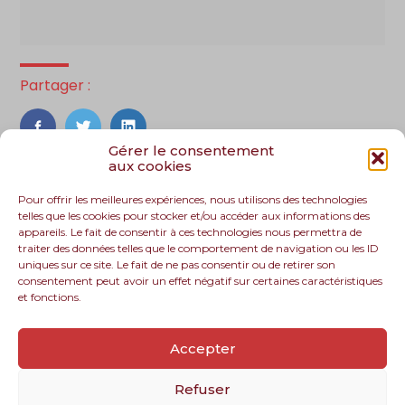
Partager :
FaceBook
Twitter
LinkedIn
Gérer le consentement
aux cookies
Pour offrir les meilleures expériences, nous utilisons des technologies
telles que les cookies pour stocker et/ou accéder aux informations des
appareils. Le fait de consentir à ces technologies nous permettra de
traiter des données telles que le comportement de navigation ou les ID
uniques sur ce site. Le fait de ne pas consentir ou de retirer son
consentement peut avoir un effet négatif sur certaines caractéristiques
et fonctions.
Footer
Le cabinet
Nos services
Nos solutions
Principale
Accepter
Recrutement
Actualités
Contact
Refuser