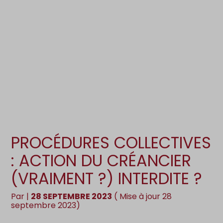
Création d’entreprise
Gestion
Gestion au quotidien
Compta
Pilotage d’entreprise
Social
Financement et trésorerie
Documents
Dématérialisation / collecte
PROCÉDURES COLLECTIVES
: ACTION DU CRÉANCIER
(VRAIMENT ?) INTERDITE ?
Par
|
28 SEPTEMBRE 2023
( Mise à jour 28
septembre 2023)