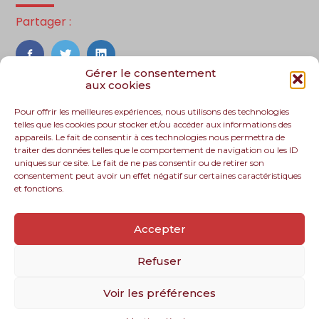
Partager :
FaceBook
Twitter
LinkedIn
Gérer le consentement
aux cookies
Pour offrir les meilleures expériences, nous utilisons des technologies
telles que les cookies pour stocker et/ou accéder aux informations des
appareils. Le fait de consentir à ces technologies nous permettra de
traiter des données telles que le comportement de navigation ou les ID
uniques sur ce site. Le fait de ne pas consentir ou de retirer son
consentement peut avoir un effet négatif sur certaines caractéristiques
et fonctions.
Footer
Le cabinet
Nos services
Nos solutions
Principale
Accepter
Recrutement
Actualités
Contact
Refuser
Voir les préférences
Footer
PLAN DU SITE
MENTIONS LÉGALES