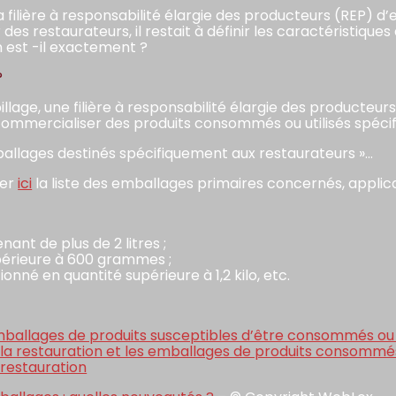
a filière à responsabilité élargie des producteurs (REP) 
des restaurateurs, il restait à définir les caractéristiq
en est -il exactement ?
?
illage, une filière à responsabilité élargie des producteur
ommercialiser des produits consommés ou utilisés spéci
mballages destinés spécifiquement aux restaurateurs »…
ver
ici
la liste des emballages primaires concernés, applic
ant de plus de 2 litres ;
upérieure à 600 grammes ;
onné en quantité supérieure à 1,2 kilo, etc.
x emballages de produits susceptibles d’être consommés ou
 la restauration et les emballages de produits consommés
 restauration