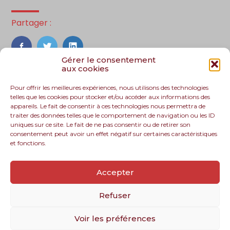
Partager :
FaceBook
Twitter
LinkedIn
Gérer le consentement
aux cookies
Pour offrir les meilleures expériences, nous utilisons des technologies
telles que les cookies pour stocker et/ou accéder aux informations des
appareils. Le fait de consentir à ces technologies nous permettra de
traiter des données telles que le comportement de navigation ou les ID
uniques sur ce site. Le fait de ne pas consentir ou de retirer son
consentement peut avoir un effet négatif sur certaines caractéristiques
et fonctions.
Footer
Le cabinet
Nos services
Nos solutions
Principale
Accepter
Recrutement
Actualités
Contact
Refuser
Voir les préférences
Footer
PLAN DU SITE