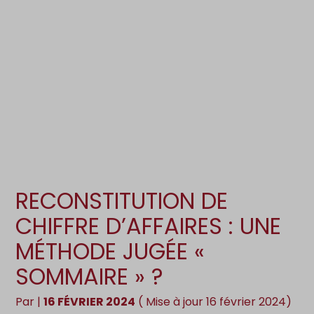
Création d’entreprise
Gestion
Gestion au quotidien
Compta
Pilotage d’entreprise
Social
Financement et trésorerie
Documents
Dématérialisation / collecte
RECONSTITUTION DE
CHIFFRE D’AFFAIRES : UNE
MÉTHODE JUGÉE «
SOMMAIRE » ?
Par
|
16 FÉVRIER 2024
( Mise à jour 16 février 2024)