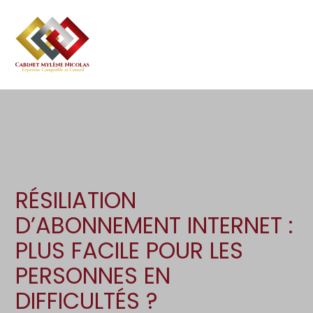
Création d’entreprise
Gestion
Aller
au
Gestion au quotidien
Compta
contenu
Pilotage d’entreprise
Social
Financement et trésorerie
Documents
Dématérialisation / collecte
RÉSILIATION
D’ABONNEMENT INTERNET :
PLUS FACILE POUR LES
PERSONNES EN
DIFFICULTÉS ?