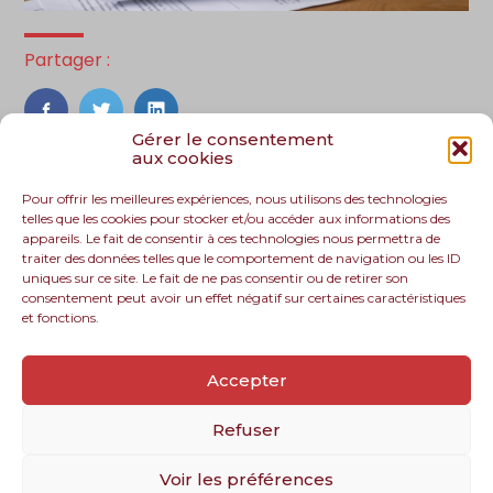
Partager :
FaceBook
Twitter
LinkedIn
Gérer le consentement
aux cookies
Pour offrir les meilleures expériences, nous utilisons des technologies
telles que les cookies pour stocker et/ou accéder aux informations des
appareils. Le fait de consentir à ces technologies nous permettra de
traiter des données telles que le comportement de navigation ou les ID
uniques sur ce site. Le fait de ne pas consentir ou de retirer son
consentement peut avoir un effet négatif sur certaines caractéristiques
et fonctions.
Footer
Le cabinet
Nos services
Nos solutions
Principale
Accepter
Recrutement
Actualités
Contact
Refuser
Voir les préférences
Footer
PLAN DU SITE