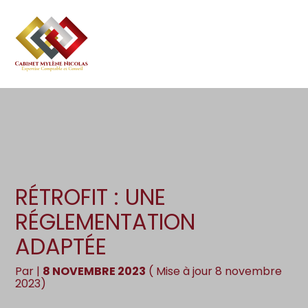
Création d’entreprise
Gestion
Aller
au
Gestion au quotidien
Compta
contenu
Pilotage d’entreprise
Social
Financement et trésorerie
Documents
Dématérialisation / collecte
RÉTROFIT : UNE
RÉGLEMENTATION
ADAPTÉE
Par
|
8 NOVEMBRE 2023
( Mise à jour 8 novembre
2023)