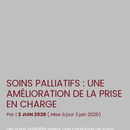
Création d’entreprise
Gestion
Gestion au quotidien
Compta
Pilotage d’entreprise
Social
Financement et trésorerie
Documents
Dématérialisation / collecte
SOINS PALLIATIFS : UNE
AMÉLIORATION DE LA PRISE
EN CHARGE
Par
|
3 JUIN 2026
( Mise à jour 3 juin 2026)
Les soins palliatifs visent une catégorie de soins