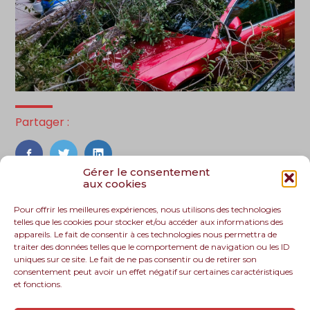
Partager :
FaceBook
Twitter
LinkedIn
Gérer le consentement
aux cookies
Pour offrir les meilleures expériences, nous utilisons des technologies
telles que les cookies pour stocker et/ou accéder aux informations des
appareils. Le fait de consentir à ces technologies nous permettra de
traiter des données telles que le comportement de navigation ou les ID
uniques sur ce site. Le fait de ne pas consentir ou de retirer son
consentement peut avoir un effet négatif sur certaines caractéristiques
et fonctions.
Footer