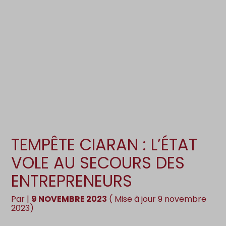
Création d’entreprise
Gestion
Gestion au quotidien
Compta
Pilotage d’entreprise
Social
Financement et trésorerie
Documents
Dématérialisation / collecte
TEMPÊTE CIARAN : L’ÉTAT
VOLE AU SECOURS DES
ENTREPRENEURS
Par
|
9 NOVEMBRE 2023
( Mise à jour 9 novembre
2023)