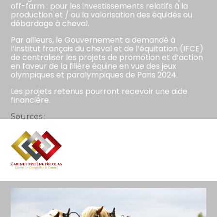
off-farm : pour les investissements relatifs à la
production et / ou la valorisation des équidés ou
débardage à cheval.
Par ailleurs, le Gouvernement a demandé à
l’institut français du cheval et de l’équitation (IFCE)
de centraliser les projets de promotion et d’action
en faveur de la filière équine en vue des jeux
olympiques et paralympiques de Paris 2024.
Les projets retenus pourront recevoir une aide
financière.
Sources :
Réponse ministérielle Ménard du 29 août 2023,
Assemblée nationale, n° 8825 : «
Développement de l’énergie cheval »
Aller
au
Transition écologique : « le cheval, c’est génial ! »
–
contenu
© Copyright WebLex