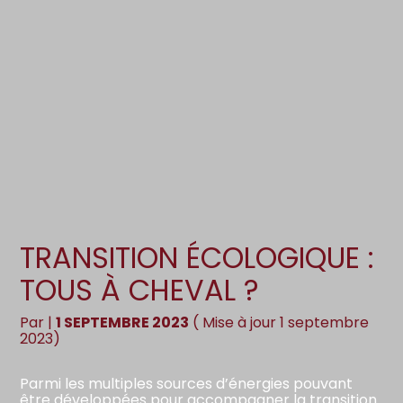
Création d’entreprise
Gestion
Gestion au quotidien
Compta
Pilotage d’entreprise
Social
Financement et trésorerie
Documents
Dématérialisation / collecte
TRANSITION ÉCOLOGIQUE :
TOUS À CHEVAL ?
Par
|
1 SEPTEMBRE 2023
( Mise à jour 1 septembre
2023)
Parmi les multiples sources d’énergies pouvant
être développées pour accompagner la transition