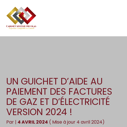
Création d’entreprise
Gestion
Aller
au
Gestion au quotidien
Compta
contenu
Pilotage d’entreprise
Social
Financement et trésorerie
Documents
Dématérialisation / collecte
UN GUICHET D’AIDE AU
PAIEMENT DES FACTURES
DE GAZ ET D’ÉLECTRICITÉ
VERSION 2024 !
Par
|
4 AVRIL 2024
( Mise à jour 4 avril 2024)