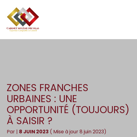
Création d’entreprise
Gestion
Aller
au
Gestion au quotidien
Compta
contenu
Pilotage d’entreprise
Social
Financement et trésorerie
Documents
Dématérialisation / collecte
ZONES FRANCHES
URBAINES : UNE
OPPORTUNITÉ (TOUJOURS)
À SAISIR ?
Par
|
8 JUIN 2023
( Mise à jour 8 juin 2023)